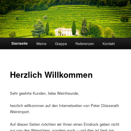
Große Weine von
Peter
traditionsreichen
Weingütern
Clüsserath
Hauptmenü
Startseite
Weine
Grappa
Referenzen
Kontakt
Zum
primären
Inhalt
Herzlich Willkommen
springen
Sehr geehrte Kunden, liebe Weinfreunde,
herzlich willkommen auf den Internetseiten von Peter Clüsserath
Weinimport.
Auf diesen Seiten möchten wir Ihnen einen Eindruck geben nicht
nur von den Weingütern, sondern auch – und dies ist liegt mir